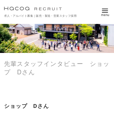
コ
ン
求人・アルバイト募集｜販売・製造・営業スタッフ採用
テ
ン
ツ
へ
移
動
先輩スタッフインタビュー ショッ
プ Dさん
ショップ Dさん