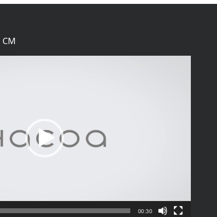
 CM
00:30