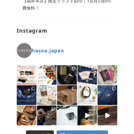
【福井本店】限定イラスト刻印｜1点目の刻印
費無料！
Instagram
hacoa.japan