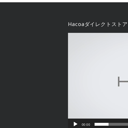
Hacoaダイレクトストア
動
画
プ
レ
ー
ヤ
ー
00:00