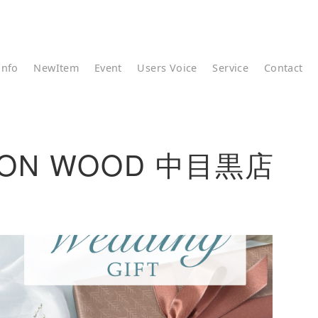
info
NewItem
Event
Users Voice
Service
Contact
NG ON WOOD 中目黒店