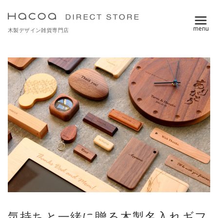
コ
ン
木製デザイン雑貨専門店
テ
ン
ツ
へ
移
動
気持ちと一緒に贈る木製名入れギフ