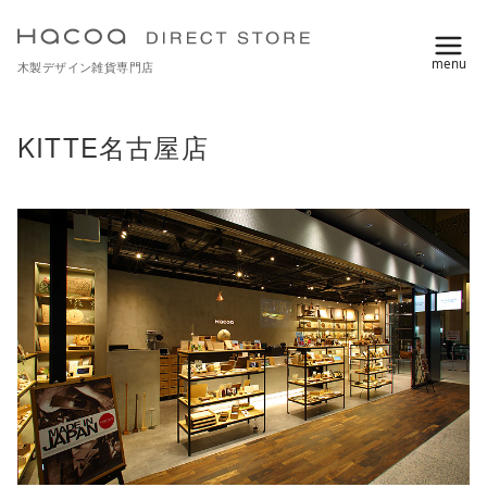
コ
ン
木製デザイン雑貨専門店
テ
ン
ツ
KITTE名古屋店
へ
移
動