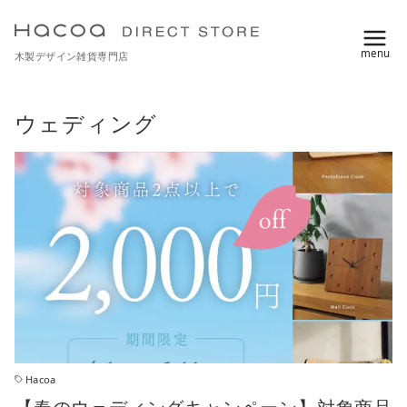
コ
ン
木製デザイン雑貨専門店
テ
ン
ツ
ウェディング
へ
移
動
Hacoa