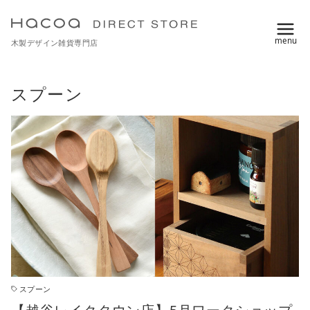
コ
ン
木製デザイン雑貨専門店
テ
ン
ツ
スプーン
へ
移
動
スプーン