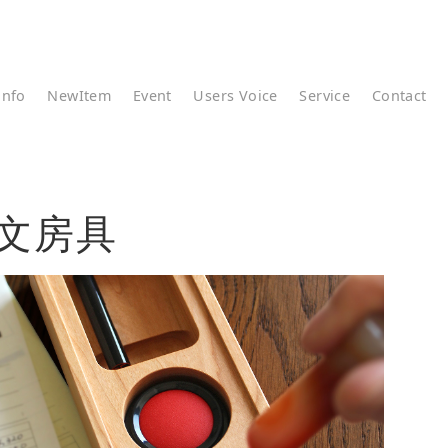
info
NewItem
Event
Users Voice
Service
Contact
文房具