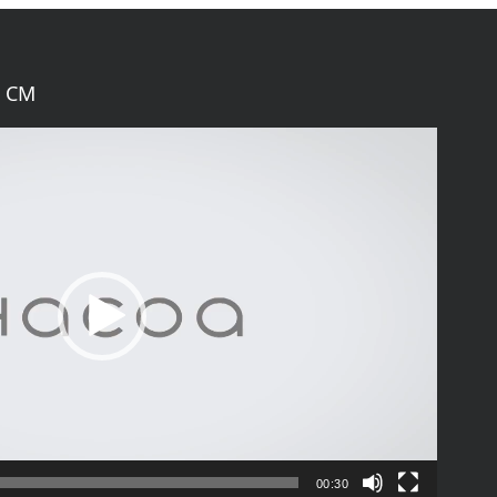
 CM
00:30