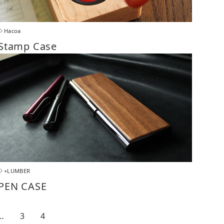
Hacoa
Stamp Case
+LUMBER
PEN CASE
…
3
4