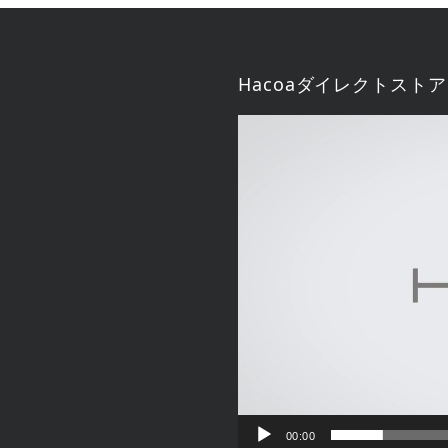
Hacoaダイレクトストア
動
画
プ
レ
ー
ヤ
ー
00:00