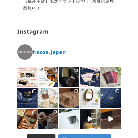
【福井本店】限定イラスト刻印｜1点目の刻印
費無料！
Instagram
hacoa.japan