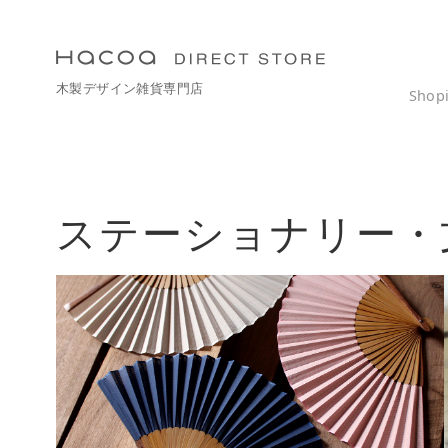
コ
ン
テ
木製デザイン雑貨専門店
ン
Shop
ツ
へ
移
動
ステーショナリー・