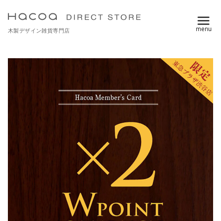
コ
ン
木製デザイン雑貨専門店
テ
ン
ツ
へ
移
動