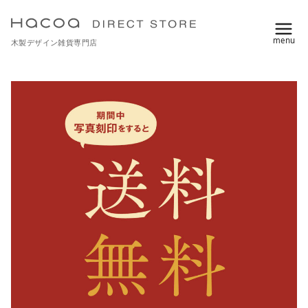
コ
ン
木製デザイン雑貨専門店
テ
ン
ツ
へ
移
動