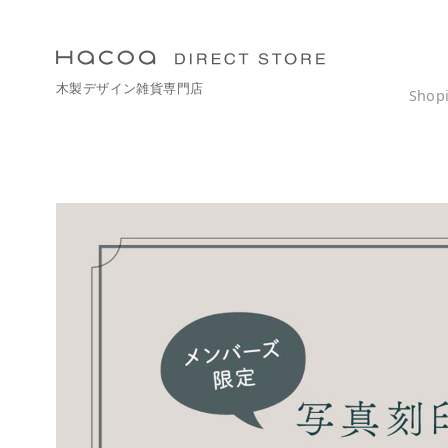
コ
ン
テ
木製デザイン雑貨専門店
ン
Shop
ツ
へ
移
動