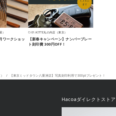
古屋）
01.KITTE丸の内店（東京）
1月ワークショッ
【新春キャンペーン】ナンバープレー
ト刻印費 300円OFF！
京）
【東京ミッドタウン八重洲店】写真刻印利用で300ptプレゼント！
Hacoaダイレクトストア
動
画