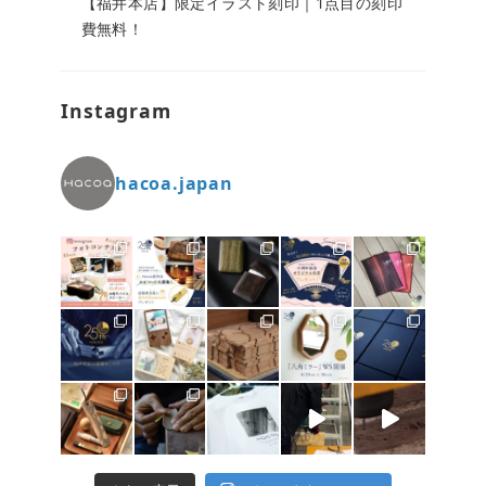
【福井本店】限定イラスト刻印｜1点目の刻印
費無料！
Instagram
hacoa.japan