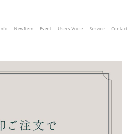
info
NewItem
Event
Users Voice
Service
Contact