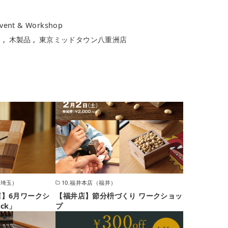
vent & Workshop
印
木製品
東京ミッドタウン八重洲店
（埼玉）
10.福井本店（福井）
】6月ワークシ
【福井店】節分枡づくり ワークショッ
ock」
プ