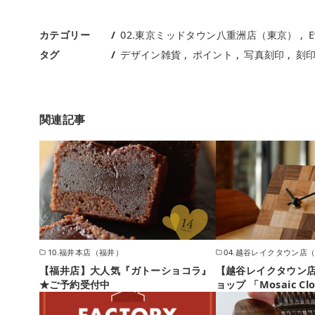
カテゴリー
02.東京ミッドタウン八重洲店（東京）
E
タグ
デザイン雑貨
ポイント
写真刻印
刻
関連記事
10.福井本店（福井）
04.越谷レイクタウン店
【福井店】大人気『ガトーショコラ』
【越谷レイクタウン店
★ご予約受付中
ョップ 「Mosaic Cl