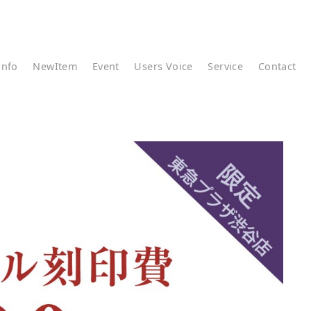
info
NewItem
Event
Users Voice
Service
Contact