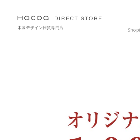
コ
ン
テ
木製デザイン雑貨専門店
ン
Shop
ツ
へ
移
動