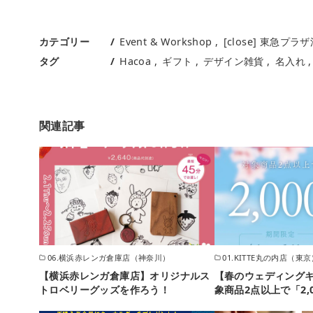
カテゴリー
Event & Workshop
[close] 東急プ
タグ
Hacoa
ギフト
デザイン雑貨
名入れ
関連記事
06.横浜赤レンガ倉庫店（神奈川）
01.KITTE丸の内店（東
【横浜赤レンガ倉庫店】オリジナルス
【春のウェディング
トロベリーグッズを作ろう！
象商品2点以上で「2,0