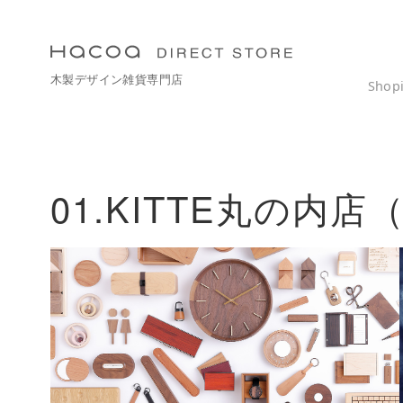
コ
ン
テ
木製デザイン雑貨専門店
ン
Shop
ツ
へ
移
動
01.KITTE丸の内店