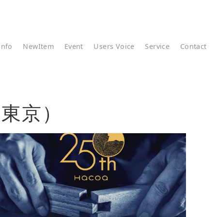
info
NewItem
Event
Users Voice
Service
Contact
（東京）