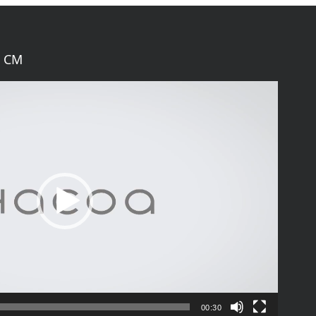
 CM
00:30