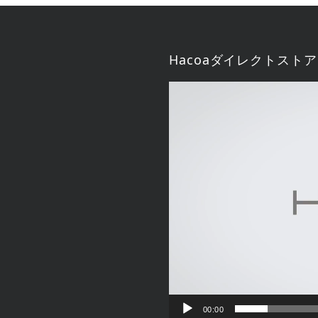
Hacoaダイレクトストア
動
画
プ
レ
ー
ヤ
ー
00:00