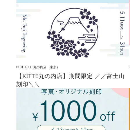
01.KITTE丸の内店（東京）
【KITTE丸の内店】期間限定 ／／富士山
刻印＼＼