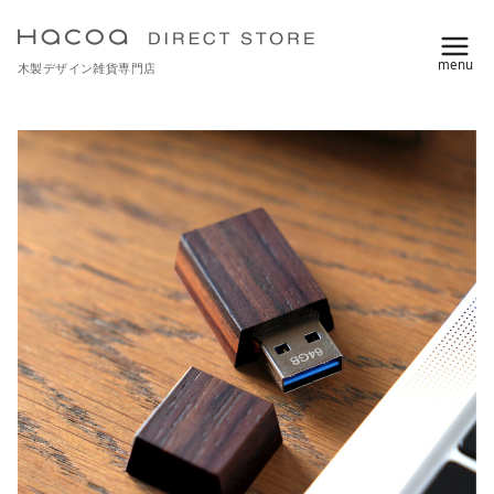
コ
ン
木製デザイン雑貨専門店
テ
ン
ツ
へ
移
動