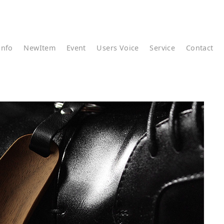
info
NewItem
Event
Users Voice
Service
Contact