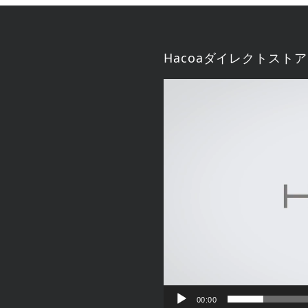
Hacoaダイレクトストア
動
画
プ
レ
ー
ヤ
ー
00:00