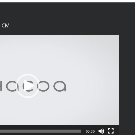
 CM
00:30