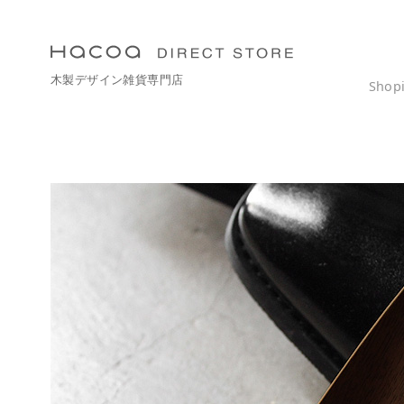
コ
ン
テ
木製デザイン雑貨専門店
ン
Shop
ツ
へ
移
動