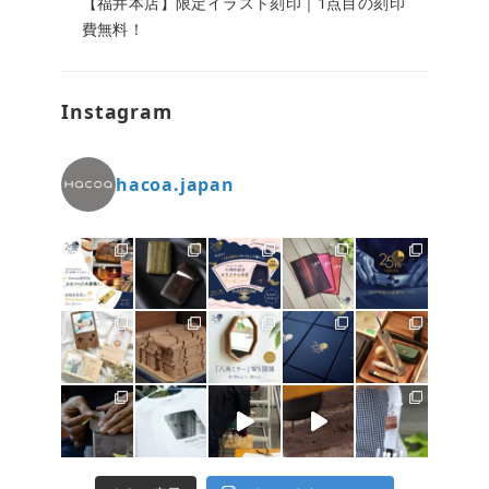
【福井本店】限定イラスト刻印｜1点目の刻印
費無料！
Instagram
hacoa.japan