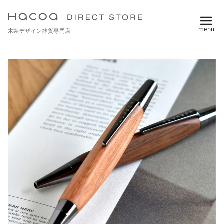
コ
ン
木製デザイン雑貨専門店
テ
ン
ツ
へ
移
動