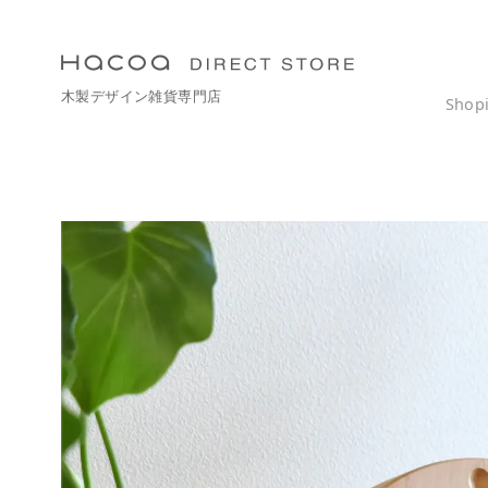
コ
ン
テ
木製デザイン雑貨専門店
ン
Shop
ツ
へ
移
動