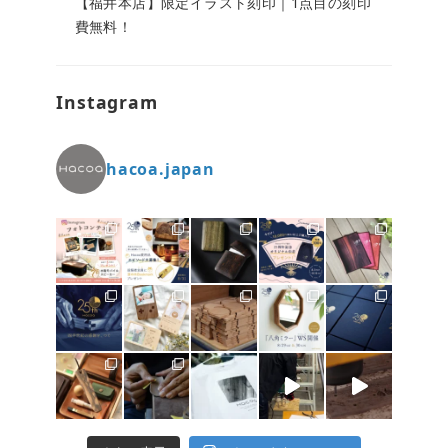
【福井本店】限定イラスト刻印｜1点目の刻印
費無料！
Instagram
hacoa.japan