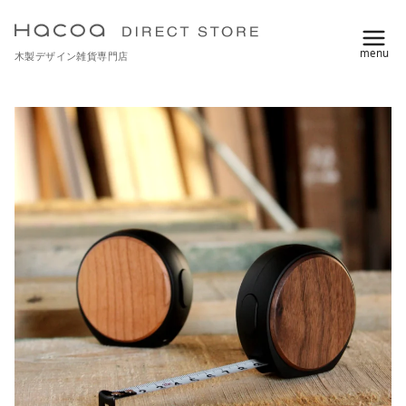
コ
ン
木製デザイン雑貨専門店
テ
ン
ツ
へ
移
動