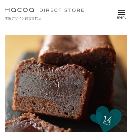
コ
ン
木製デザイン雑貨専門店
テ
ン
ツ
へ
移
動