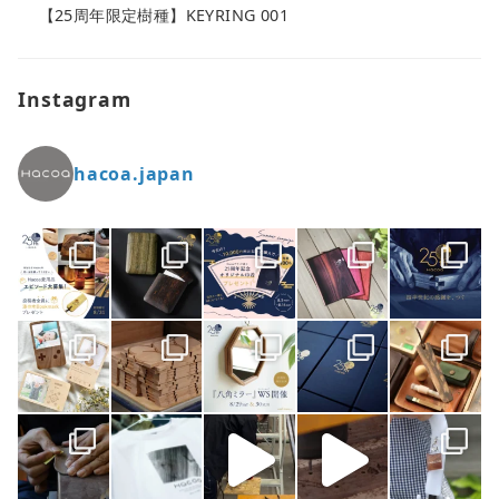
【25周年限定樹種】KEYRING 001
Instagram
hacoa.japan