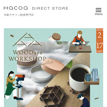
コ
ン
木製デザイン雑貨専門店
テ
ン
ツ
へ
移
動