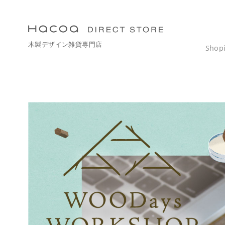
コ
ン
テ
木製デザイン雑貨専門店
ン
Shop
ツ
へ
移
動