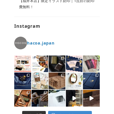
【福井本店】限定イラスト刻印｜1点目の刻印
費無料！
Instagram
hacoa.japan