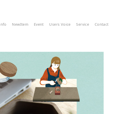
info
NewItem
Event
Users Voice
Service
Contact