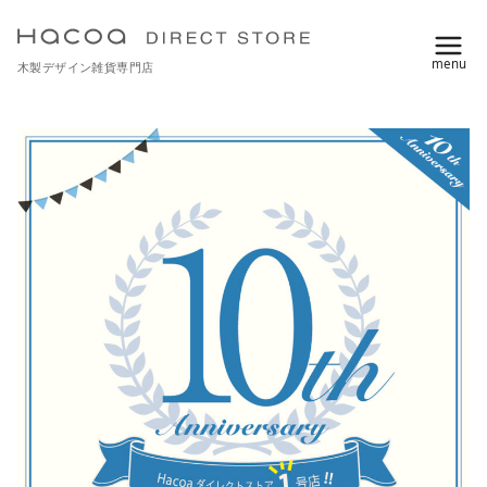
コ
ン
木製デザイン雑貨専門店
テ
ン
ツ
へ
移
動