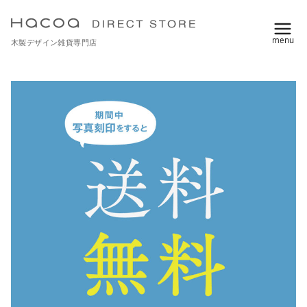
コ
ン
木製デザイン雑貨専門店
テ
ン
ツ
へ
移
動