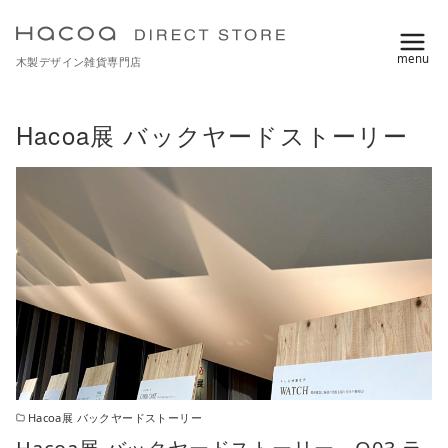
コ
ン
木製デザイン雑貨専門店
テ
ン
ツ
Hacoa展 バックヤードストーリー
へ
移
動
Hacoa展 バックヤードストーリー