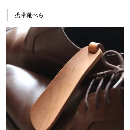
携帯靴べら